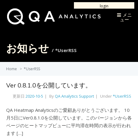
login
メニ
ュー
お知らせ
*UserRSS
Home
>
*UserRSS
Ver 0.8.1.0を公開しています。
更新日
2020-10-5
By
QA Analytics Support
Under
*UserRSS
QA Heatmap Analyticsのご愛顧ありがとうございます。 10
月5日にVer0.8.1.0を公開しています。このバージョンから各
ページのヒートマップビューに平均滞在時間の表示が行われ
ます […]