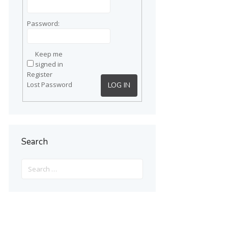
Password:
Keep me
signed in
Register
Lost Password
LOG IN
Search
Search
for: