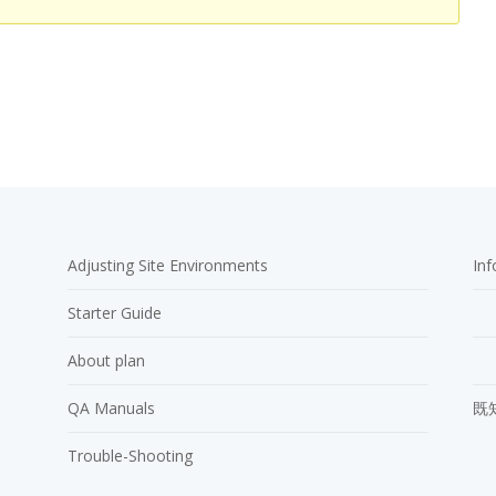
Adjusting Site Environments
In
Starter Guide
About plan
QA Manuals
既
Trouble-Shooting