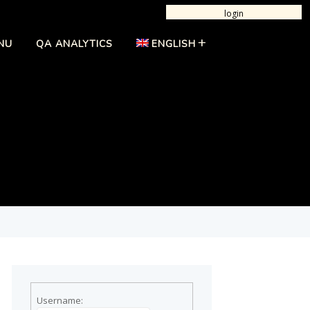
login
NU
QA ANALYTICS
ENGLISH
Username: