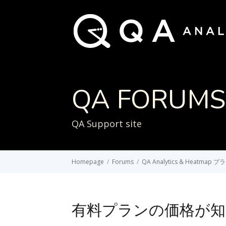
QA FORUMS
QA Support site
Homepage
/
Forums
/
QA Analytics & Heatmap
有料プランの価格が