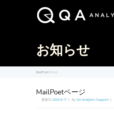
お知らせ
MailPoetページ
MailPoetページ
更新日
2020-9-17
By
QA Analytics Support