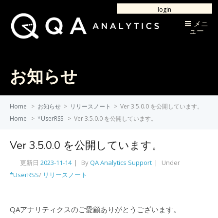
login
メニ
ュー
お知らせ
Home
>
お知らせ
>
リリースノート
>
Ver 3.5.0.0 を公開しています。
Home
>
*UserRSS
>
Ver 3.5.0.0 を公開しています。
Ver 3.5.0.0 を公開しています。
更新日
2023-11-14
By
QA Analytics Support
Under
*UserRSS
/
リリースノート
QAアナリティクスのご愛顧ありがとうございます。