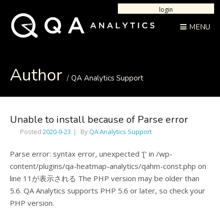
login
MENU
Author
QA Analytics Support
Unable to install because of Parse error
Posted
2020-9-23
By
QA Analytics Support
Parse error: syntax error, unexpected ‘[‘ in /wp-
content/plugins/qa-heatmap-analytics/qahm-const.php on
line 11が表示される The PHP version may be older than
5.6. QA Analytics supports PHP 5.6 or later, so check your
PHP version.