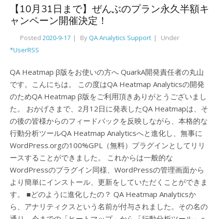
【10月31日まで】ぜんぶのプラン永久半額キ
ャンペーン開催決定！
Posted
2020-9-17
By
QA Analytics Support
Under
*UserRSS
QA Heatmap β版をお使いの方へ QuarkA開発責任者の丸山
です。こんにちは。 この度はQA Heatmap Analyticsの開発
のためQA Heatmap β版をご利用頂きありがとうございまし
た。 おかげさまで、2月12日に発表したQA Heatmapは、そ
の後の皆様からのフィードバックを反映しながら、本格的な
行動分析ツールQA Heatmap Analyticsへと進化し、無事に
WordPress.orgの100%GPL（無料）プラグインとしてリリ
ースすることができました。 これからは一般的な
WordPressのプラグイン同様、WordPressの管理画面から
より簡単にインストール、更新をしていただくことができま
す。 ■どのように進化したの？ QA Heatmap Analyticsか
ら、アナリティクスという名前が付与されました。その名の
通り、今までの「ヒートマップ」から「行動分析ツール」へ