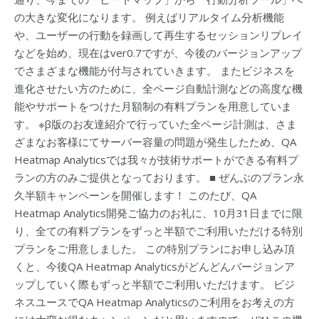
の大きな変化になります。 例えばリアルタイム分析機能
や、ユーザーの行動を録画して再生するセッションリプレイ
などを始め、現在はver0.7ですが、今後のバージョンアップ
でさまざまな機能が付与されていきます。 またビジネスを
進化させたい方のために、全ページ自動計測などの高度な機
能やサポートをつけた月額制の有料プランを用意していま
す。 ※β版のお友達紹介で行っていた全ページ計測は、さま
ざまなお客様にてサーバー容量の問題が発生したため、QA
Heatmap Analyticsでは我々が技術サポートができる有料プ
ランの方のみご提供となっております。 ■ ぜんぶのプラン永
久半額キャンペーンを開催します！ このたび、QA
Heatmap Analytics開発ご協力のお礼に、10月31日までに限
り、全ての有料プランをずっと半額でご利用いただける特別
プランをご用意しました。 この特別プランにお申し込み頂
くと、今後QA Heatmap Analyticsがどんどんバージョンア
ップしていく際もずっと半額でご利用いただけます。 ビジ
ネスユースでQA Heatmap Analyticsのご利用をお考えの方