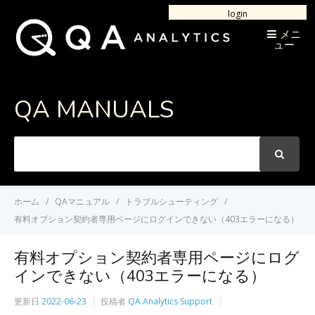
login
メニ
ュー
QA MANUALS
次
の
言
葉
ホーム
QAマニュアル
トラブルシューティング
を
有料オプション契約者専用ページにログインできない（403エラーになる）
検
索
有料オプション契約者専用ページにログ
インできない（403エラーになる）
更新日
2022-06-23
投稿者
QA Analytics Support