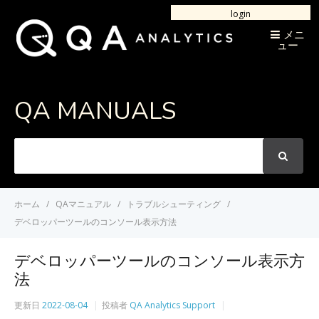
login
メニ
ュー
QA MANUALS
次
の
言
葉
ホーム
QAマニュアル
トラブルシューティング
を
デベロッパーツールのコンソール表示方法
検
索
デベロッパーツールのコンソール表示方
法
更新日
2022-08-04
投稿者
QA Analytics Support