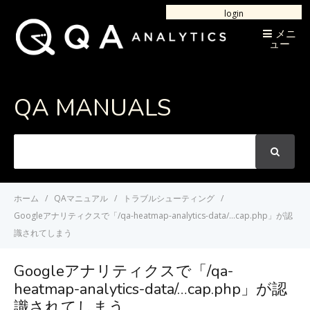
login
メニ
ュー
QA MANUALS
次
の
言
葉
ホーム
QAマニュアル
トラブルシューティング
を
Googleアナリティクスで「/qa-heatmap-analytics-data/…cap.php」が認
検
識されてしまう
索
Googleアナリティクスで「/qa-
heatmap-analytics-data/…cap.php」が認
識されてしまう