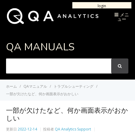
login
メニ
ュー
QA MANUALS
次
の
言
葉
ホーム
QAマニュアル
トラブルシューティング
を
一部が欠けたなど、何か画面表示がおかしい
検
索
一部が欠けたなど、何か画面表示がおか
しい
更新日
2022-12-14
投稿者
QA Analytics Support