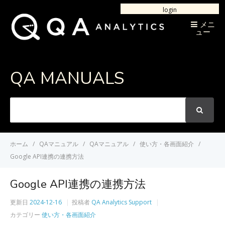
login
メニ
ュー
QA MANUALS
次
の
言
葉
ホーム
QAマニュアル
QAマニュアル
使い方・各画面紹介
を
Google API連携の連携方法
検
索
Google API連携の連携方法
更新日
2024-12-16
投稿者
QA Analytics Support
カテゴリー
使い方・各画面紹介