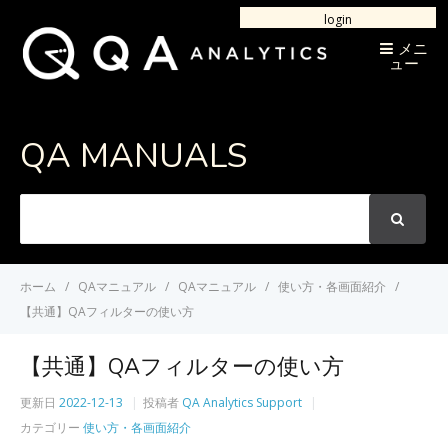
login
メニ
ュー
QA MANUALS
次
の
言
葉
ホーム
QAマニュアル
QAマニュアル
使い方・各画面紹介
を
【共通】QAフィルターの使い方
検
索
【共通】QAフィルターの使い方
更新日
2022-12-13
投稿者
QA Analytics Support
カテゴリー
使い方・各画面紹介