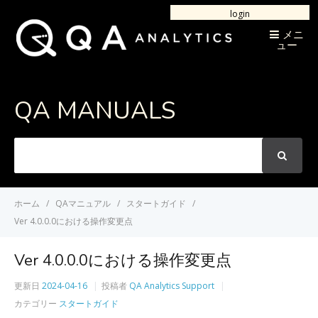
login
メニ
ュー
QA MANUALS
次
の
言
葉
ホーム
QAマニュアル
スタートガイド
を
Ver 4.0.0.0における操作変更点
検
索
Ver 4.0.0.0における操作変更点
更新日
2024-04-16
投稿者
QA Analytics Support
カテゴリー
スタートガイド