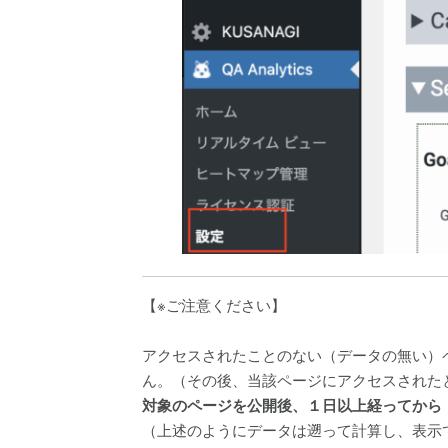
【※ご注意ください】
アクセスされたことのない（データの無い）ペ
ん。（その後、当該ページにアクセスされた
対象のページを公開後、１日以上経ってから
（上述のようにデータは遡って計算し、表示