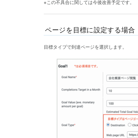
※この不具合に関しては今後改善予定です。
ページを目標に設定する場合
目標タイプで到達ページを選択します。