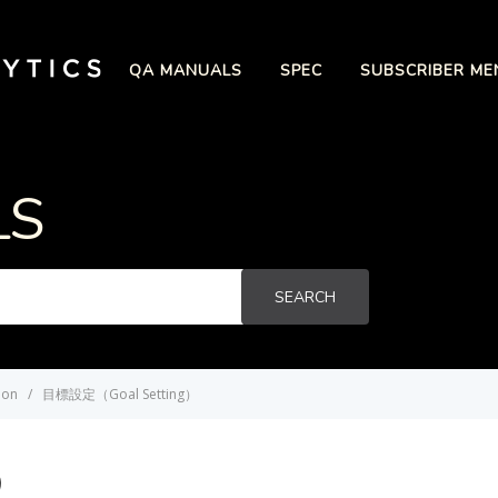
QA MANUALS
SPEC
SUBSCRIBER ME
LS
SEARCH
ion
目標設定（Goal Setting）
g）